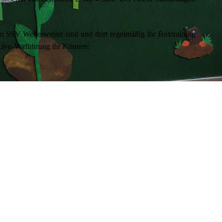
 im SSV Wellesweiler sind und dort regelmäßig ihr Boxtraining
 Live-Vorführung ihr Können: