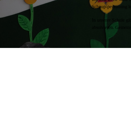
Schnup-pertraining l
In unserer Schule gi
absolvieren. Gemeins