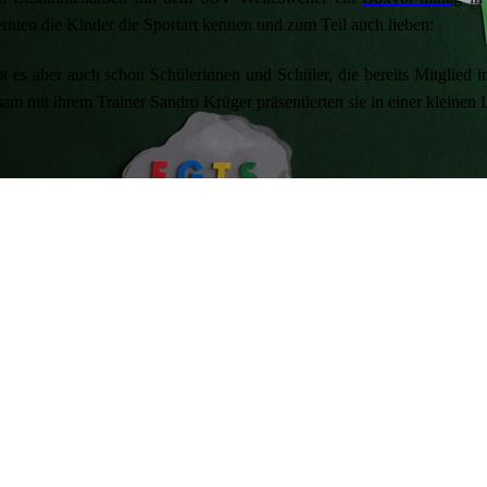
ernten die Kinder die Sportart kennen und zum Teil auch lieben:
bt es aber auch schon Schülerinnen und Schüler, die bereits Mitglied
am mit ihrem Trainer Sandro Krüger präsentierten sie in einer kleinen