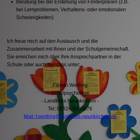
Beratung bei der Erstellung von Förderplänen (z.B.
bei Lernproblemen, Verhaltens- oder emotionalen
Schwierigkeiten)
Ich freue mich auf den Austausch und die
Zusammenarbeit mit Ihnen und der Schulgemeinschaft.
Sie erreichen mich über Ihre Ansprechpartner in der
Schule oder auch montags unter:
Florian Weitling
Schulpsychologe
- Landkreis Neunkirchen -
Tel: 06824-9068876
Mail: f.weitling@landkreis-neunkirchen.de