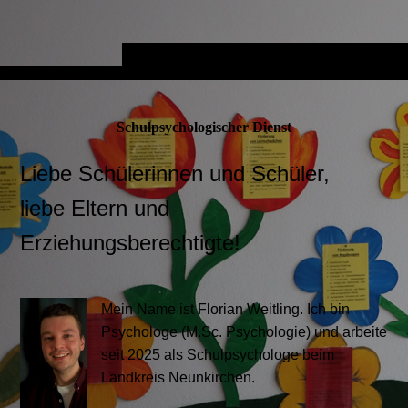
Schulpsychologischer Dienst
Liebe Schülerinnen und Schüler,
liebe Eltern und
Erziehungsberechtigte!
Mein Name ist Florian Weitling. Ich bin
Psychologe (M.Sc. Psychologie) und arbeite
seit 2025 als Schulpsychologe beim
Landkreis Neunkirchen.