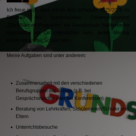
Ich freue mich, dass ich ab dem Schuljahr 2025/2026 im
Rahmen des bundesweiten Förderprogramms
„Startchancen-Programm“ die Grundschule Wellesweiler
regelmäßig vor Ort unterstützen kann.
Jeden Montag
werde ich an der Schule sein.
Meine Aufgaben sind unter anderem:
Zusammenarbeit mit den verschiedenen
Berufsgruppen der Schule (z.B. bei
Gesprächsrunden oder bei Konferenzen)
Beratung von Lehrkräften, Schülerinnen/Schüler und
Eltern
Unterrichtsbesuche