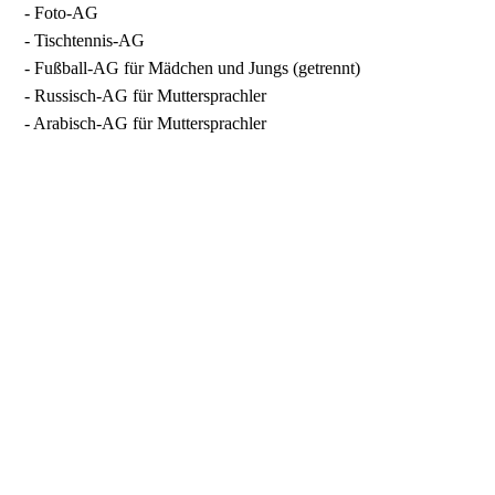
- Foto-AG
- Tischtennis-AG
- Fußball-AG für Mädchen und Jungs (getrennt)
- Russisch-AG für Muttersprachler
- Arabisch-AG für Muttersprachler
Förderangebote externer Partner
- Kreative Praxis mit dem Musikpädagogen Armin Schmidt
- Historische Nachmittage in Zusammenarbeit mit dem
Wellesweiler Arbeits-
kreis für Geschichte
- Lesementoren-Projekt in Zusammenarbeit mit der Stadt
Neunkirchen
- Lernpaten in Zusammenarbeit mit dem Veren Pro Ehrenamt e.
V.
- Caritas-Sprachkurse
- Projekt ”Kinder lernen Deutsch” finanziert durch den Rotary-